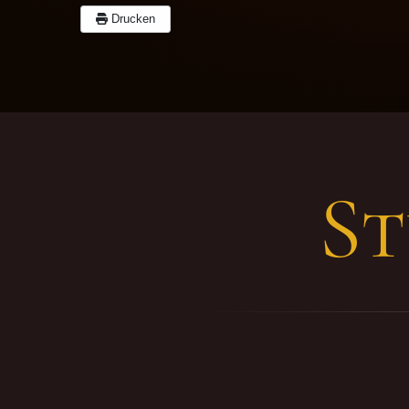
Drucken
S