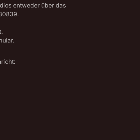
udios entweder über das
530839.
.
ular.
richt: