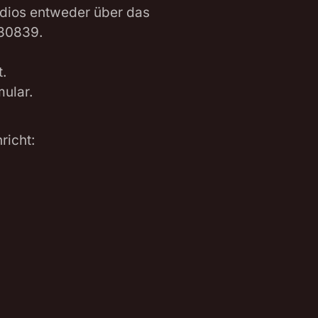
udios entweder über das
530839.
.
ular.
richt: