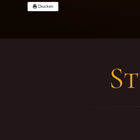
Drucken
S